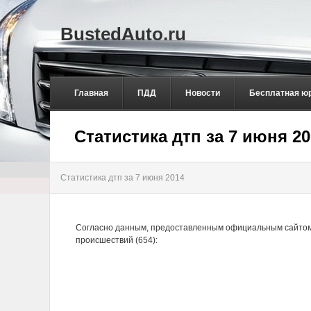
BustedAuto.ru
Главная
ПДД
Новости
Бесплатная ю
Статистика дтп за 7 июня 20
Статистика дтп за 7 июня 2014
Согласно данным, предоставленным официальным сайтом 
происшествий (654):