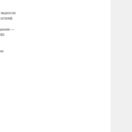
м выросла
й штраф.
ушение —
 80
ия