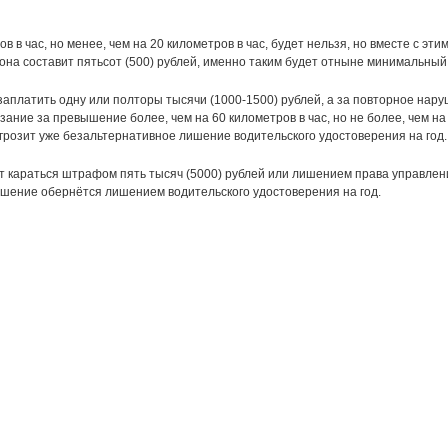
 в час, но менее, чем на 20 километров в час, будет нельзя, но вместе с эти
 она составит пятьсот (500) рублей, именно таким будет отныне минимальны
заплатить одну или полторы тысячи (1000-1500) рублей, а за повторное нар
азание за превышение более, чем на 60 километров в час, но не более, чем на
 грозит уже безальтернативное лишение водительского удостоверения на год.
ет караться штрафом пять тысяч (5000) рублей или лишением права управлен
ушение обернётся лишением водительского удостоверения на год.