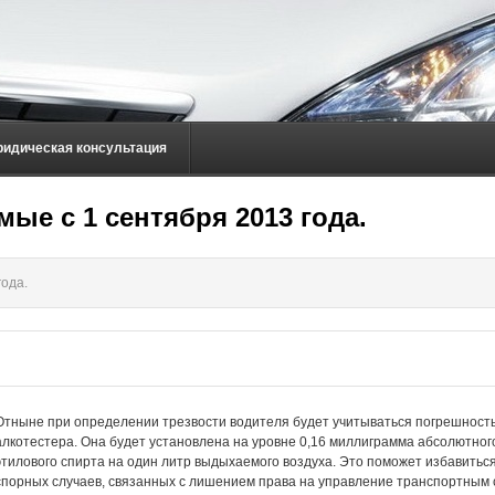
ридическая консультация
ые с 1 сентября 2013 года.
ода.
Отныне при определении трезвости водителя будет учитываться погрешност
алкотестера. Она будет установлена на уровне 0,16 миллиграмма абсолютног
этилового спирта на один литр выдыхаемого воздуха. Это поможет избавиться
спорных случаев, связанных с лишением права на управление транспортным 