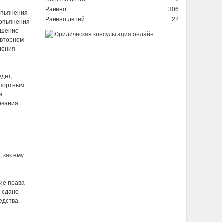
Ранено:
306
опьянения
Ранено детей:
22
 опьянения
ишение
овторном
ления
удет,
спортным
е
ования.
 как ему
ие права
т сдано
едства.