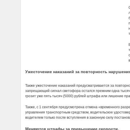
Ужесточение наказаний за повторность нарушени
Также ужесточение наказаний предусматривается за повторн
запрещающий сигнал светофора остался прежним одна тысяча 
грозит уже пять тысяч (5000) рублей штрафа или лишение пр
Также, с 1 сентября предусмотрена отмена «временного раз
управления транспортным средством, водительское удостовер
водителем только после вступления в законную силу постано
Меняются штрафы за превышение скорости.