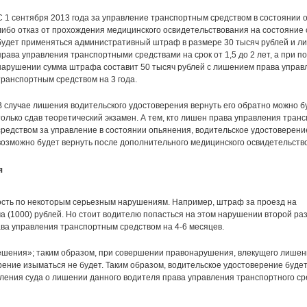
С 1 сентября 2013 года за управление транспортным средством в состоянии 
либо отказ от прохождения медицинского освидетельствования на состояние
будет применяться административный штраф в размере 30 тысяч рублей и л
права управления транспортными средствами на срок от 1,5 до 2 лет, а при п
нарушении сумма штрафа составит 50 тысяч рублей с лишением права управ
транспортным средством на 3 года.
В случае лишения водительского удостоверения вернуть его обратно можно б
только сдав теоретический экзамен. А тем, кто лишен права управления тран
средством за управление в состоянии опьянения, водительское удостоверени
возможно будет вернуть после дополнительного медицинского освидетельств
я
ость по некоторым серьезным нарушениям. Например, штраф за проезд на
(1000) рублей. Но стоит водителю попасться на этом нарушении второй раз,
ава управления транспортным средством на 4-6 месяцев.
решения»; таким образом, при совершении правонарушения, влекущего лишен
ение изыматься не будет. Таким образом, водительское удостоверение буде
вления суда о лишении данного водителя права управления транспортного ср