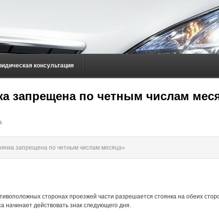
ридическая консультация
ка запрещена по четным числам мес
а
оянка запрещена по четным числам месяца»
отивоположных сторонах проезжей части разрешается стоянка на обеих стор
часа начинает действовать знак следующего дня.