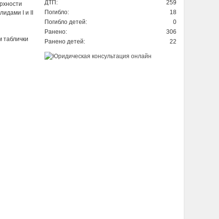
ДТП:
259
ерхности
Погибло:
18
идами I и II
Погибло детей:
0
Ранено:
306
 таблички
Ранено детей:
22