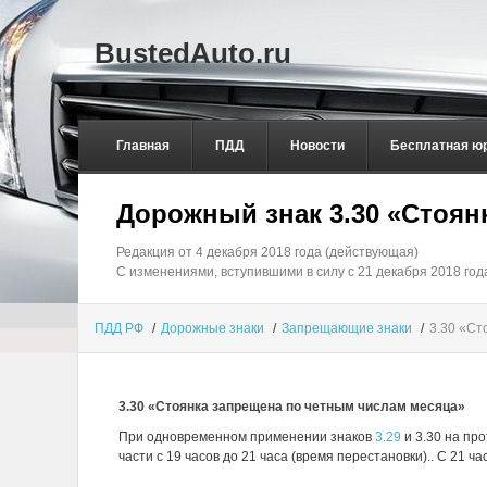
BustedAuto.ru
Главная
ПДД
Новости
Бесплатная ю
Дорожный знак 3.30 «Стоян
Редакция от 4 декабря 2018 года (действующая)
С изменениями, вступившими в силу с 21 декабря 2018 год
ПДД РФ
/
Дорожные знаки
/
Запрещающие знаки
/
3.30 «Ст
3.30 «Стоянка запрещена по четным числам месяца»
При одновременном применении знаков
3.29
и 3.30 на пр
части с 19 часов до 21 часа (время перестановки).. С 21 