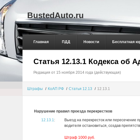
BustedAuto.ru
Главная
ПДД
Новости
Бесплатная ю
Статья 12.13.1 Кодекса об
Редакция от 15 ноября 2014 года (действующая)
Штрафы
/
КоАП РФ
/
Статья 12.13
/
12.13.1
Нарушение правил проезда перекрестков
12.13.1
:
Выезд на перекресток или пересечение п
водителя остановиться, создав препятст
Штраф 1000 руб.